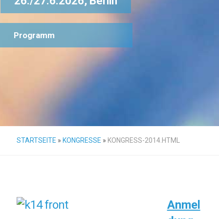
26./27.6.2026, Berlin
Programm
STARTSEITE
»
KONGRESSE
»
KONGRESS-2014.HTML
Anmel