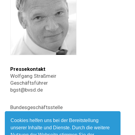
Pressekontakt
Wolfgang Straßmeir
Geschäftsführer
bgst@bvsd.de
Bundesgeschäftsstelle
Katharinenstr. 8
Cookies helfen uns bei der Bereitstellung
10711 Berlin
unserer Inhalte und Dienste. Durch die weitere
Tel. 030 / 2 88 67 260
Nutzung der Webseite stimmen Sie der